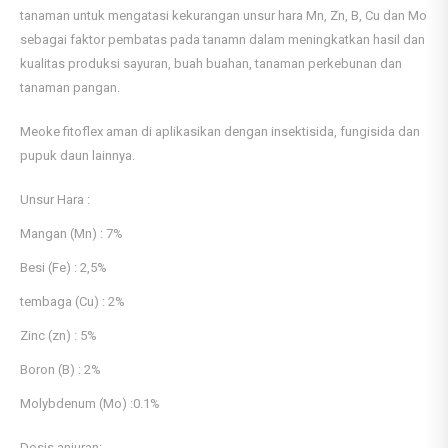
tanaman untuk mengatasi kekurangan unsur hara Mn, Zn, B, Cu dan Mo
sebagai faktor pembatas pada tanamn dalam meningkatkan hasil dan
kualitas produksi sayuran, buah buahan, tanaman perkebunan dan
tanaman pangan.
Meoke fitoflex aman di aplikasikan dengan insektisida, fungisida dan
pupuk daun lainnya.
Unsur Hara :
Mangan (Mn) : 7%
Besi (Fe) : 2,5%
tembaga (Cu) : 2%
Zinc (zn) : 5%
Boron (B) : 2%
Molybdenum (Mo) :0.1%
Dosis anjuran: