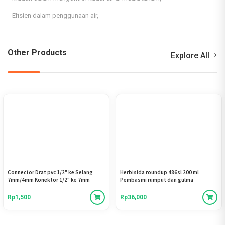
-Efisien dalam penggunaan air,
Other Products
Explore All
Connector Drat pvc 1/2" ke Selang
Herbisida roundup 486sl 200 ml
7mm/4mm Konektor 1/2" ke 7mm
Pembasmi rumput dan gulma
Rp1,500
Rp36,000